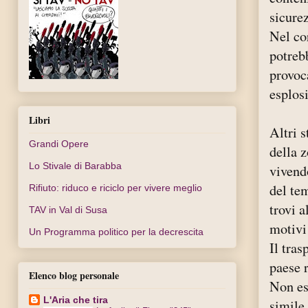
sicure
Nel co
potrebb
provoc
esplos
Libri
Altri 
Grandi Opere
della 
Lo Stivale di Barabba
vivendo
del tem
Rifiuto: riduco e riciclo per vivere meglio
trovi a
TAV in Val di Susa
motivi 
Un Programma politico per la decrescita
Il tra
paese r
Elenco blog personale
Non es
L'Aria che tira
simile