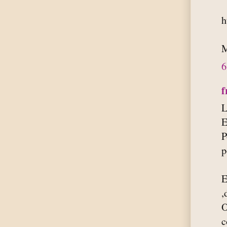
h
M
6
f
L
E
P
p
E
,
O
c