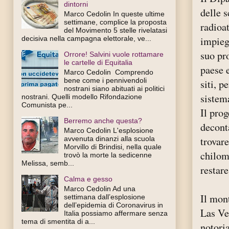
dintorni
delle s
Marco Cedolin In queste ultime
settimane, complice la proposta
radioat
del Movimento 5 stelle rivelatasi
impieg
decisiva nella campagna elettorale, ve...
suo pr
Orrore! Salvini vuole rottamare
le cartelle di Equitalia
paese e
Marco Cedolin Comprendo
bene come i pennivendoli
siti, p
nostrani siano abituati ai politici
sistema
nostrani. Quelli modello Rifondazione
Comunista pe...
Il prog
Berremo anche questa?
decont
Marco Cedolin L'esplosione
avvenuta dinanzi alla scuola
trovare
Morvillo di Brindisi, nella quale
chilom
trovò la morte la sedicenne
Melissa, semb...
restare
Calma e gesso
Marco Cedolin Ad una
Il mon
settimana dall’esplosione
dell’epidemia di Coronavirus in
Las Ve
Italia possiamo affermare senza
tema di smentita di a...
notoria