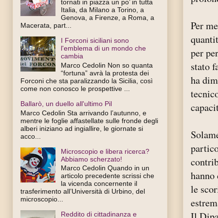
tornati in piazza un po’ in tutta
Italia, da Milano a Torino, a
Genova, a Firenze, a Roma, a
Per met
Macerata, part...
quanti
I Forconi siciliani sono
l'emblema di un mondo che
per pe
cambia
stato f
Marco Cedolin Non so quanta
“fortuna” avrà la protesta dei
ha dim
Forconi che sta paralizzando la Sicilia, così
come non conosco le prospettive ...
tecnico
Ballarò, un duello all'ultimo Pil
capaci
Marco Cedolin Sta arrivando l’autunno, e
mentre le foglie affastellate sulle fronde degli
alberi iniziano ad ingiallire, le giornate si
Solamen
acco...
partico
Microscopio e libera ricerca?
Abbiamo scherzato!
contri
Marco Cedolin Quando in un
hanno d
articolo precedente scrissi che
la vicenda concernente il
le scor
trasferimento all’Università di Urbino, del
microscopio...
estrem
Il Dipa
Reddito di cittadinanza e