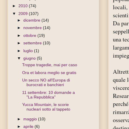
locali,
►
2010
(74)
▼
2009
(107)
scienti
►
dicembre
(14)
Da par
►
novembre
(14)
seppell
►
ottobre
(19)
una te
►
settembre
(10)
largame
►
luglio
(1)
impieg
▼
giugno
(5)
Troppe tragedie, mai per caso
Altrett
Ora et labora meglio se gratis
quale 
Un secco NO all'Europa di
burocrati e banchieri
viscer
11 settembre: 10 domande a
Resear
"La Repubblica"
perché
Yucca Mountain, le scorie
nucleari sotto al tappeto
rimarrà
osserv
►
maggio
(10)
destin
►
aprile
(6)