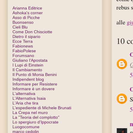
rebus 
Arianna Editrice
Ashoka's corner
Asso di Picche
alle
gi
Buonsenso
Cieli Blu
Come Don Chisciotte
Dietro il sipario
10 c
Ecce Terra
Fabionews
FabioPolese
O
Forumsano
Giuliano l'Apostata
Q
I Lupi di Einstein
Il Cambiamento
5
Il Punto di Monia Benini
Indipendent blog
Informare per Resistere
O
Informare è un dovere
L'alternativa
S
L'Alternativa Isaia
L'Aria che tira
L'espediente di Michele Brunati
5
La Crepa nel muro
La "Teoria del complotto"
m
Lo spergiuro d'Ippocrate
Luogocomune
marco cedolin