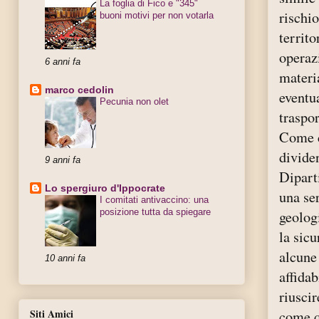
La foglia di Fico e "345"
rischi
buoni motivi per non votarla
territo
operaz
6 anni fa
materi
marco cedolin
eventua
Pecunia non olet
traspor
Come c
divide
9 anni fa
Dipart
Lo spergiuro d'Ippocrate
una ser
I comitati antivaccino: una
posizione tutta da spiegare
geolog
la sicu
alcune 
10 anni fa
affidab
riusci
Siti Amici
come q