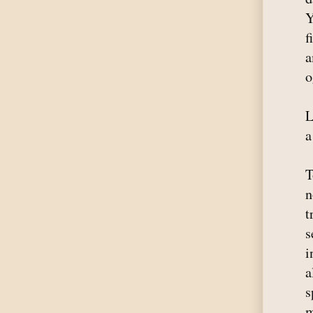
Y
f
a
o
L
a
T
n
t
s
i
a
s
m