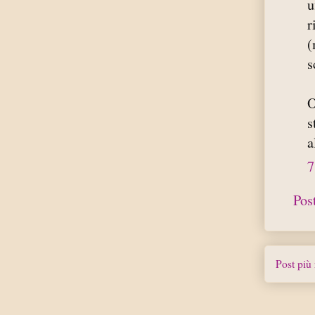
u
r
(
s
O
s
a
7
Pos
Post più