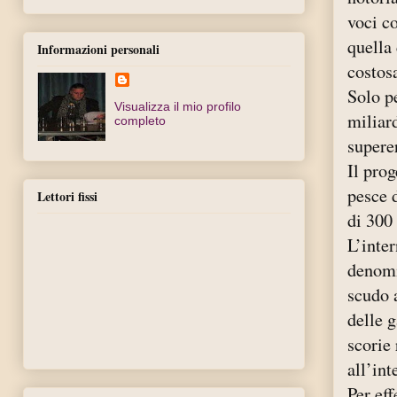
voci co
quella
Informazioni personali
costos
Solo pe
Visualizza il mio profilo
miliard
completo
superer
Il prog
pesce 
Lettori fissi
di 300
L’inte
denomi
scudo 
delle 
scorie 
all’int
Per eff