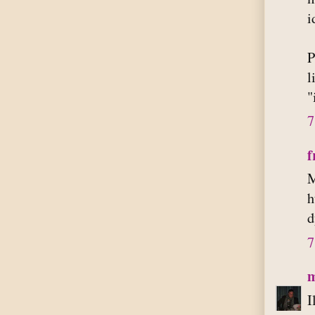
i
P
l
"
7
f
M
h
d
7
m
I