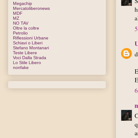
S
Megachip
h
Mercatoliberonews
MDF
a
MZ
NO TAV
5
Oltre la coltre
Petrolio
Riflessioni Urbane
Schiavi o Liberi
Stefano Montanari
d
Teste Libere
Voci Dalla Strada
Lo Stile Libero
nonfake
E
E
6
m
C
q
a